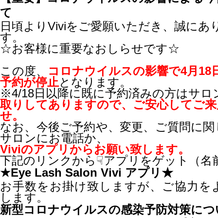
て
日頃よりViviをご愛願いただき、誠に
す。
☆お客様に重要なおしらせです☆
この度、
コロナウイルスの影響で
4月1
予約が停止
となります。
※4/18日以降に既に予約済みの方はサロ
取りしてありますので、ご安心してご来
せ。
なお、今後ご予約や、変更、ご質問に関
サロンにお電話か、
Viviのアプリからお願い致します。
下記のリンクから☟アプリをゲット（名
★Eye Lash Salon Vivi アプリ★
お手数をお掛け致しますが、ご協力を
します。
新型コロナウイルスの感染予防対策につ