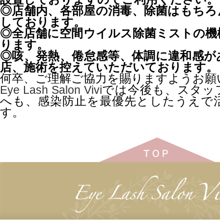
◎店舗内、各部屋の消毒、除菌はもちろ
しております。
◎全店舗に空間ウイルス除菌ミストの機
ります。
◎咳、発熱、倦怠感等、体調に違和感が
店、施術を控えていただいております。
何卒、ご理解ご協力を賜りますようお願
では今後も、スタッ
Eye Lash Salon Vivi
へも、感染防止を最優先としたうえで
す。