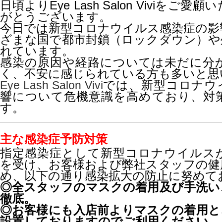
日頃よりEye Lash Salon Viviをご
がとうございます。
今日では新型コロナウイルス感染症の影
ざまな国で都市封鎖（ロックダウン）や
れています。
感染の原因や経路については未だに分
く、不安に感じられている方も多いと思
では、新型コロナウ
Eye Lash Salon Vivi
響について危機意識を高めており、対
す。
主な感染症予防対策
指定感染症として新型コロナウイルス
を受け、お客様および弊社スタッフの健
め、以下の通り感染拡大の防止に努めて
◎全スタッフのマスクの着用及び手洗い
徹底。
◎お客様にも入店前よりマスクの着用と
設置しておりますのでご利用ください。