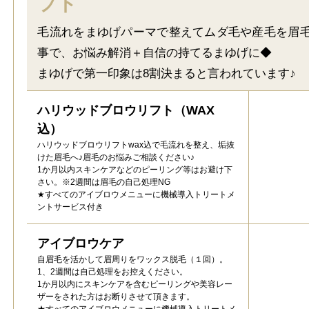
フト
毛流れをまゆげパーマで整えてムダ毛や産毛を眉毛
事で、お悩み解消＋自信の持てるまゆげに◆
まゆげで第一印象は8割決まると言われています♪
ハリウッドブロウリフト（WAX
込）
ハリウッドブロウリフトwax込で毛流れを整え、垢抜
けた眉毛へ♪眉毛のお悩みご相談ください♪
1か月以内スキンケアなどのピーリング等はお避け下
さい。※2週間は眉毛の自己処理NG
★すべてのアイブロウメニューに機械導入トリートメ
ントサービス付き
アイブロウケア
自眉毛を活かして眉周りをワックス脱毛（１回）。
1、2週間は自己処理をお控えください。
1か月以内にスキンケアを含むピーリングや美容レー
ザーをされた方はお断りさせて頂きます。
★すべてのアイブロウメニューに機械導入トリートメ