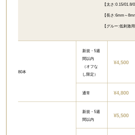
【太さ:0.15/01.8/
【長さ:6mm～8m
【グルー:低刺激用
新規・5週
間以内
¥4,500
（オフな
80本
し限定）
¥4,800
通常
新規・5週
¥5,500
間以内