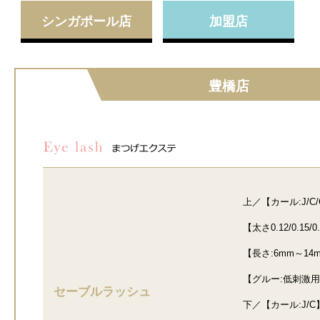
シンガポール店
加盟店
豊橋店
上／【カール:J/C/C
【太さ0.12/0.15/0
【長さ:6mm～14
【グルー:低刺激用
セーブルラッシュ
下／【カール:J/C